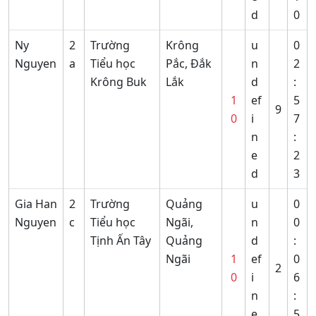
d
0
Ny
2
Trường
Krông
u
0
Nguyen
a
Tiểu học
Pắc, Đắk
n
2
Krông Buk
Lắk
d
:
1
ef
5
9
0
i
7
n
:
e
2
d
3
Gia Han
2
Trường
Quảng
u
0
Nguyen
c
Tiểu học
Ngãi,
n
0
Tịnh Ấn Tây
Quảng
d
:
Ngãi
1
ef
0
2
0
i
6
n
:
e
5