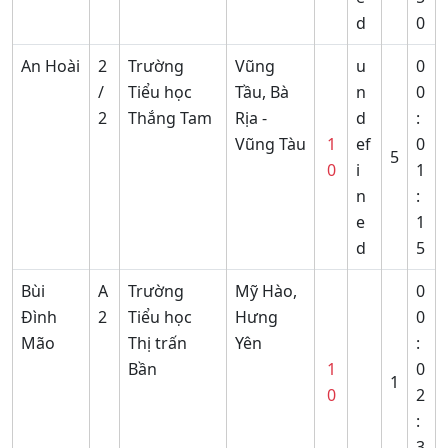
d
0
An Hoài
2
Trường
Vũng
u
0
/
Tiểu học
Tầu, Bà
n
0
2
Thắng Tam
Rịa -
d
:
Vũng Tàu
1
ef
0
5
0
i
1
n
:
e
1
d
5
Bùi
A
Trường
Mỹ Hào,
0
Đình
2
Tiểu học
Hưng
0
Mão
Thị trấn
Yên
:
Bần
1
0
1
0
2
:
3