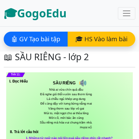
🎓GogoEdu
🤖 GV Tạo bài tập
🎓 HS Vào làm bài
📖 SẦU RIÊNG - lớp 2