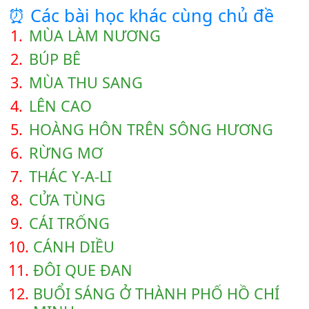
⏰ Các bài học khác cùng chủ đề
1.
MÙA LÀM NƯƠNG
2.
BÚP BÊ
3.
MÙA THU SANG
4.
LÊN CAO
5.
HOÀNG HÔN TRÊN SÔNG HƯƠNG
6.
RỪNG MƠ
7.
THÁC Y-A-LI
8.
CỬA TÙNG
9.
CÁI TRỐNG
10.
CÁNH DIỀU
11.
ĐÔI QUE ĐAN
12.
BUỔI SÁNG Ở THÀNH PHỐ HỒ CHÍ