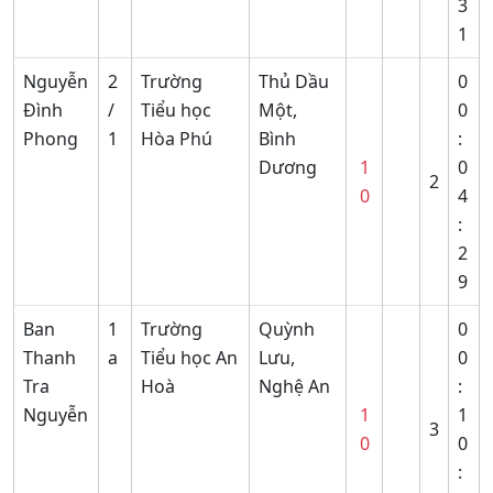
3
1
Nguyễn
2
Trường
Thủ Dầu
0
Đình
/
Tiểu học
Một,
0
Phong
1
Hòa Phú
Bình
:
Dương
1
0
2
0
4
:
2
9
Ban
1
Trường
Quỳnh
0
Thanh
a
Tiểu học An
Lưu,
0
Tra
Hoà
Nghệ An
:
Nguyễn
1
1
3
0
0
: