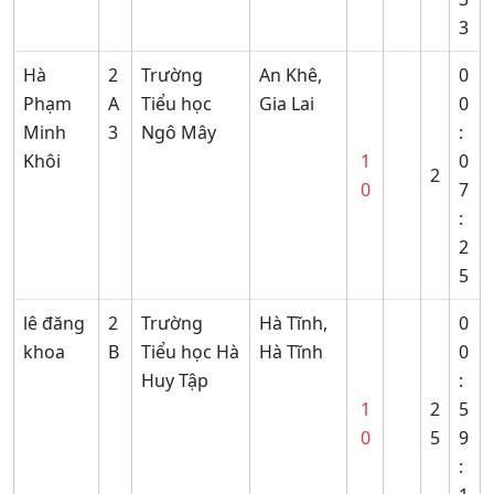
3
Hà
2
Trường
An Khê,
0
Phạm
A
Tiểu học
Gia Lai
0
Minh
3
Ngô Mây
:
Khôi
1
0
2
0
7
:
2
5
lê đăng
2
Trường
Hà Tĩnh,
0
khoa
B
Tiểu học Hà
Hà Tĩnh
0
Huy Tập
:
1
2
5
0
5
9
: