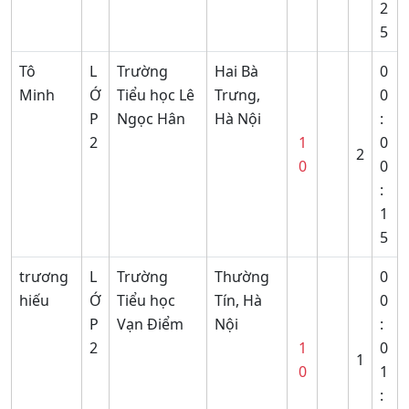
2
5
Tô
L
Trường
Hai Bà
0
Minh
Ớ
Tiểu học Lê
Trưng,
0
P
Ngọc Hân
Hà Nội
:
2
1
0
2
0
0
:
1
5
trương
L
Trường
Thường
0
hiếu
Ớ
Tiểu học
Tín, Hà
0
P
Vạn Điểm
Nội
:
2
1
0
1
0
1
: