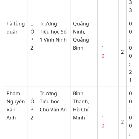
3
3
hà tùng
L
Trường
Quảng
0
quân
Ớ
Tiểu học Số
Ninh,
0
P
1 Vĩnh Ninh
Quảng
:
2
Bình
1
0
2
0
0
:
2
1
Phạm
L
Trường
Bình
0
Nguyễn
Ớ
Tiểu học
Thạnh,
0
Vân
P
Chu Văn An
Hồ Chí
:
Anh
2
Minh
1
0
2
0
0
: