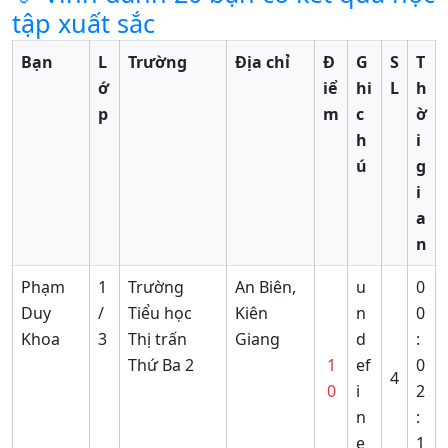
tập xuất sắc
Bạn
L
Trường
Địa chỉ
Đ
G
S
T
ớ
iể
hi
L
h
p
m
c
ờ
h
i
ú
g
i
a
n
Phạm
1
Trường
An Biên,
u
0
Duy
/
Tiểu học
Kiên
n
0
Khoa
3
Thị trấn
Giang
d
:
Thứ Ba 2
1
ef
0
4
0
i
2
n
:
e
1