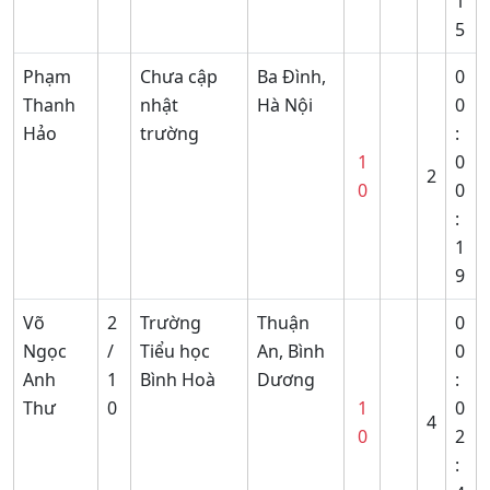
1
5
Phạm
Chưa cập
Ba Đình,
0
Thanh
nhật
Hà Nội
0
Hảo
trường
:
1
0
2
0
0
:
1
9
Võ
2
Trường
Thuận
0
Ngọc
/
Tiểu học
An, Bình
0
Anh
1
Bình Hoà
Dương
:
Thư
0
1
0
4
0
2
: