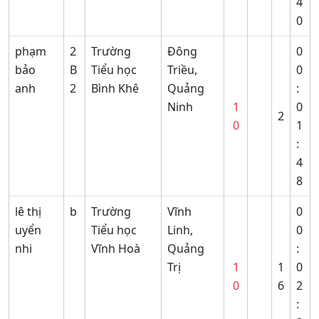
4
0
phạm
2
Trường
Đông
0
bảo
B
Tiểu học
Triều,
0
anh
2
Bình Khê
Quảng
:
Ninh
1
0
2
0
1
:
4
8
lê thị
b
Trường
Vĩnh
0
uyển
Tiểu học
Linh,
0
nhi
Vĩnh Hoà
Quảng
:
Trị
1
1
0
0
6
2
: