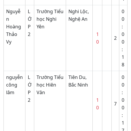
Nguyễ
L
Trường Tiểu
Nghi Lộc,
0
n
Ớ
học Nghi
Nghệ An
0
Hoàng
P
Yên
:
Thảo
2
1
0
2
Vy
0
0
:
1
8
nguyễn
L
Trường Tiểu
Tiên Du,
0
công
Ớ
học Hiên
Bắc Ninh
0
lâm
P
Vân
:
2
1
0
7
0
0
:
1
7