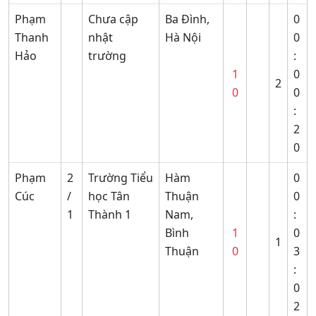
Phạm
Chưa cập
Ba Đình,
0
Thanh
nhật
Hà Nội
0
Hảo
trường
:
1
0
2
0
0
:
2
0
Phạm
2
Trường Tiểu
Hàm
0
Cúc
/
học Tân
Thuận
0
1
Thành 1
Nam,
:
Bình
1
0
1
Thuận
0
3
:
0
2