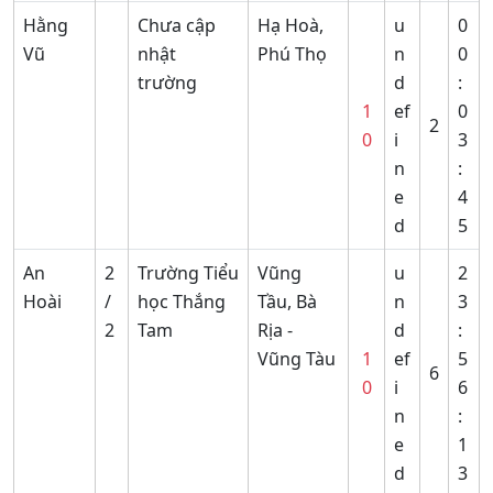
Hằng
Chưa cập
Hạ Hoà,
u
0
Vũ
nhật
Phú Thọ
n
0
trường
d
:
1
ef
0
2
0
i
3
n
:
e
4
d
5
An
2
Trường Tiểu
Vũng
u
2
Hoài
/
học Thắng
Tầu, Bà
n
3
2
Tam
Rịa -
d
:
Vũng Tàu
1
ef
5
6
0
i
6
n
:
e
1
d
3