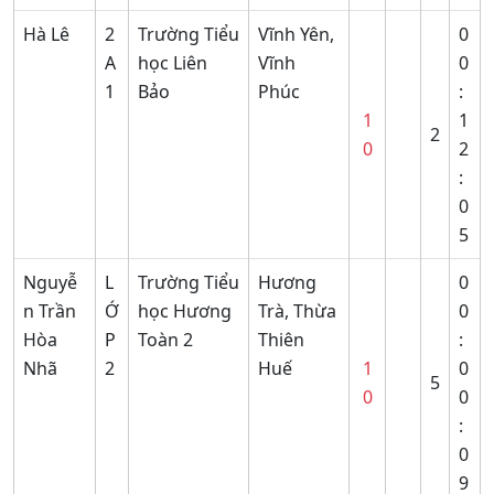
Hà Lê
2
Trường Tiểu
Vĩnh Yên,
0
A
học Liên
Vĩnh
0
1
Bảo
Phúc
:
1
1
2
0
2
:
0
5
Nguyễ
L
Trường Tiểu
Hương
0
n Trần
Ớ
học Hương
Trà, Thừa
0
Hòa
P
Toàn 2
Thiên
:
Nhã
2
Huế
1
0
5
0
0
:
0
9