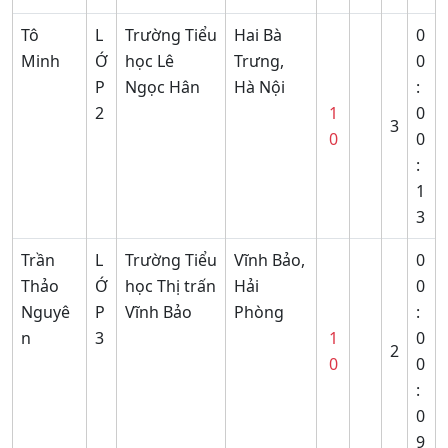
Tô
L
Trường Tiểu
Hai Bà
0
Minh
Ớ
học Lê
Trưng,
0
P
Ngọc Hân
Hà Nội
:
2
1
0
3
0
0
:
1
3
Trần
L
Trường Tiểu
Vĩnh Bảo,
0
Thảo
Ớ
học Thị trấn
Hải
0
Nguyê
P
Vĩnh Bảo
Phòng
:
n
3
1
0
2
0
0
:
0
9