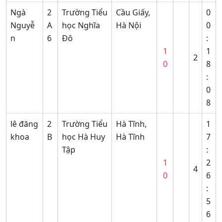
Ngà
2
Trường Tiểu
Cầu Giấy,
0
Nguyễ
A
học Nghĩa
Hà Nội
0
n
6
Đô
:
1
1
2
0
8
:
0
8
lê đăng
2
Trường Tiểu
Hà Tĩnh,
1
khoa
B
học Hà Huy
Hà Tĩnh
7
Tập
:
1
2
4
0
6
:
5
6