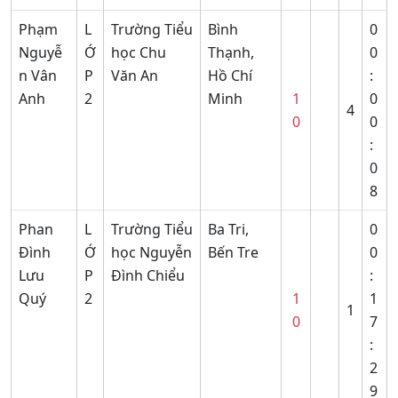
Phạm
L
Trường Tiểu
Bình
0
Nguyễ
Ớ
học Chu
Thạnh,
0
n Vân
P
Văn An
Hồ Chí
:
Anh
2
Minh
1
0
4
0
0
:
0
8
Phan
L
Trường Tiểu
Ba Tri,
0
Đình
Ớ
học Nguyễn
Bến Tre
0
Lưu
P
Đình Chiểu
:
Quý
2
1
1
1
0
7
:
2
9