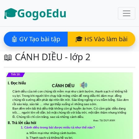
🎓GogoEdu
🤖 GV Tạo bài tập
🎓 HS Vào làm bài
📖 CÁNH DIỀU - lớp 2