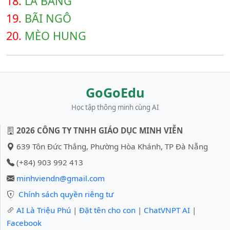
18.
LÁ BÀNG
19.
BÃI NGÔ
20.
MÈO HUNG
GoGoEdu
Học tập thông minh cùng AI
2026 CÔNG TY TNHH GIÁO DỤC MINH VIỄN
639 Tôn Đức Thắng, Phường Hòa Khánh, TP Đà Nẵng
(+84) 903 992 413
minhviendn@gmail.com
Chính sách quyền riêng tư
AI Là Triệu Phú
|
Đặt tên cho con
|
ChatVNPT AI
|
Facebook