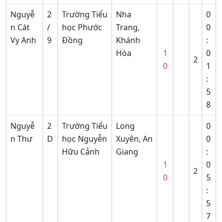
Nguyễ
2
Trường Tiểu
Nha
0
n Cát
/
học Phước
Trang,
0
Vy Anh
9
Đồng
Khánh
:
Hòa
1
0
2
0
1
:
5
8
Nguyễ
2
Trường Tiểu
Long
0
n Thư
D
học Nguyễn
Xuyên, An
0
Hữu Cảnh
Giang
:
1
0
2
0
5
:
5
7