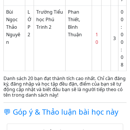
Bùi
L
Trường Tiểu
Phan
0
Ngọc
Ớ
học Phú
Thiết,
0
Thảo
P
Trinh 2
Bình
:
Nguyê
2
Thuận
1
0
3
n
0
0
:
0
8
Danh sách 20 bạn đạt thành tích cao nhất. Chỉ cần đăng
ký, đăng nhập và học tập đều đặn, điểm của bạn sẽ tự
động cập nhật và biết đâu bạn sẽ là người tiếp theo có
tên trong danh sách này!
💬 Góp ý & Thảo luận bài học này