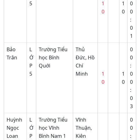
5
1
1
0
0
0
0
:
0
1
Bảo
L
Trường Tiểu
Thủ
0
Trân
Ớ
học Bính
Đức, Hồ
0
P
Quới
Chí
:
5
Minh
1
1
0
0
0
0
:
0
3
Huỳnh
L
Trường Tiểu
Vĩnh
0
Ngọc
Ớ
học Vĩnh
Thuận,
0
Loan
P
Bình Nam 1
Kiên
: