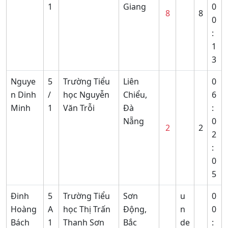
1
Giang
0
8
8
0
:
1
3
Nguye
5
Trường Tiểu
Liên
0
n Dinh
/
học Nguyễn
Chiểu,
6
Minh
1
Văn Trỗi
Đà
:
Nẵng
0
2
2
2
:
0
5
Đinh
5
Trường Tiểu
Sơn
u
0
Hoàng
A
học Thị Trấn
Động,
n
0
Bách
1
Thanh Sơn
Bắc
de
: