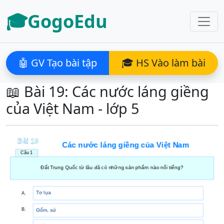
🎓GogoEdu
🤖 GV Tạo bài tập
🎓 HS Vào làm bài
📖 Bài 19: Các nước láng giềng
của Việt Nam - lớp 5