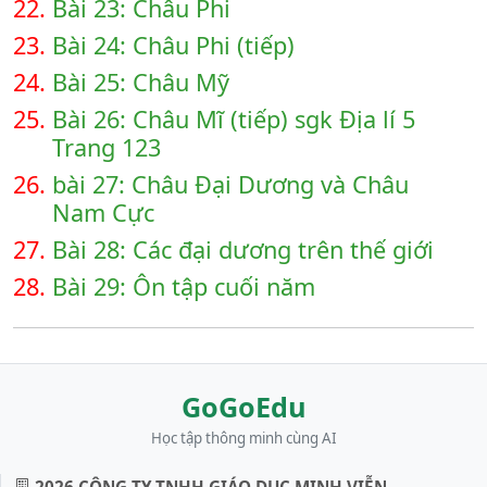
22.
Bài 23: Châu Phi
23.
Bài 24: Châu Phi (tiếp)
24.
Bài 25: Châu Mỹ
25.
Bài 26: Châu Mĩ (tiếp) sgk Địa lí 5
Trang 123
26.
bài 27: Châu Đại Dương và Châu
Nam Cực
27.
Bài 28: Các đại dương trên thế giới
28.
Bài 29: Ôn tập cuối năm
GoGoEdu
Học tập thông minh cùng AI
2026 CÔNG TY TNHH GIÁO DỤC MINH VIỄN