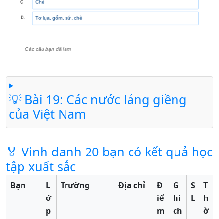
💡 Bài 19: Các nước láng giềng
của Việt Nam
🏅 Vinh danh 20 bạn có kết quả học
tập xuất sắc
Bạn
L
Trường
Địa chỉ
Đ
G
S
T
ớ
iể
hi
L
h
p
m
ch
ờ