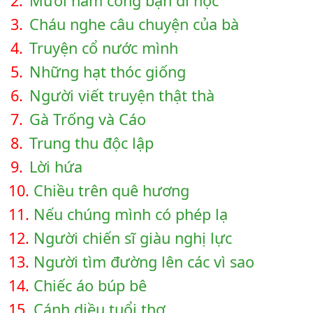
2.
Mười năm cõng bạn đi học
3.
Cháu nghe câu chuyện của bà
4.
Truyện cổ nước mình
5.
Những hạt thóc giống
6.
Người viết truyện thật thà
7.
Gà Trống và Cáo
8.
Trung thu độc lập
9.
Lời hứa
10.
Chiều trên quê hương
11.
Nếu chúng mình có phép lạ
12.
Người chiến sĩ giàu nghị lực
13.
Người tìm đường lên các vì sao
14.
Chiếc áo búp bê
15.
Cánh diều tuổi thơ