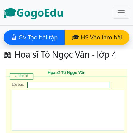
🎓GogoEdu
🤖 GV Tạo bài tập
🎓 HS Vào làm bài
📖 Họa sĩ Tô Ngọc Vân - lớp 4