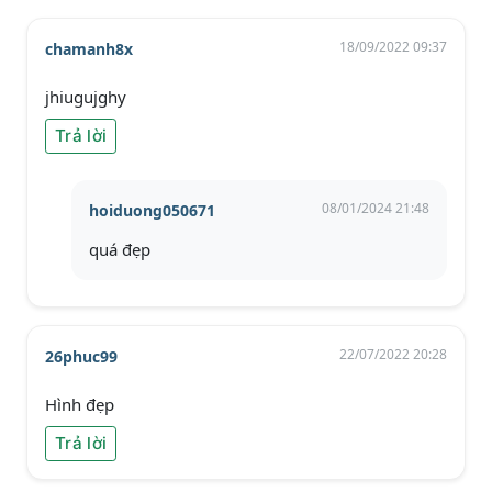
18/09/2022 09:37
chamanh8x
jhiugujghy
Trả lời
08/01/2024 21:48
hoiduong050671
quá đẹp
22/07/2022 20:28
26phuc99
Hình đẹp
Trả lời