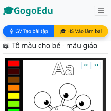
🎓GogoEdu
🤖 GV Tạo bài tập
🎓 HS Vào làm bài
📖 Tô màu cho bé - mẫu giáo