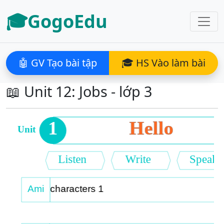
🎓GogoEdu
🤖 GV Tạo bài tập
🎓 HS Vào làm bài
📖 Unit 12: Jobs - lớp 3