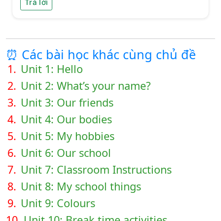
Trả lời
⏰ Các bài học khác cùng chủ đề
1.
Unit 1: Hello
2.
Unit 2: What’s your name?
3.
Unit 3: Our friends
4.
Unit 4: Our bodies
5.
Unit 5: My hobbies
6.
Unit 6: Our school
7.
Unit 7: Classroom Instructions
8.
Unit 8: My school things
9.
Unit 9: Colours
10.
Unit 10: Break time activities