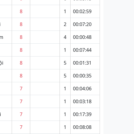
8
1
00:02:59
i
8
2
00:07:20
am
8
4
00:00:48
8
1
00:07:44
ội
8
5
00:01:31
8
5
00:00:35
7
1
00:04:06
7
1
00:03:18
i
7
1
00:17:39
7
1
00:08:08