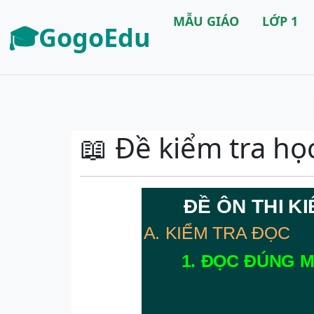
MẪU GIÁO
LỚP 1
🎓GogoEdu
📖 Đề kiểm tra học 