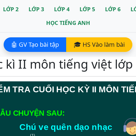
LỚP 2
LỚP 3
LỚP 4
LỚP 5
LỚP 6
L
HỌC TIẾNG ANH
🤖 GV Tạo bài tập
🎓 HS Vào làm bài
kì II môn tiếng việt lớp 1