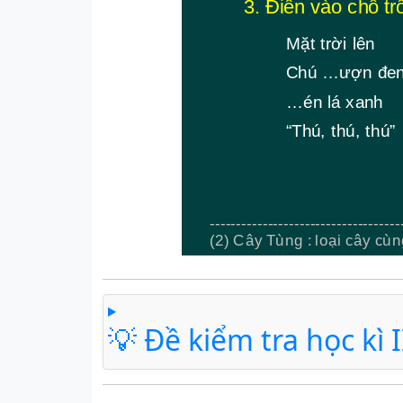
💡 Đề kiểm tra học kì I