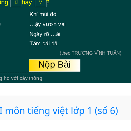
I môn tiếng việt lớp 1 (số 6)