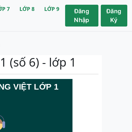
ỚP 7
LỚP 8
LỚP 9
Đăng
Đăng
Nhập
Ký
 (số 6) - lớp 1