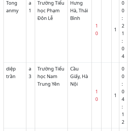
Tong
a
Trường Tiểu
Hưng
0
anmy
1
học Phạm
Hà, Thái
0
Đôn Lễ
Bình
:
1
2
1
0
1
:
0
4
diệp
a
Trường Tiểu
Cầu
0
trần
3
học Nam
Giấy, Hà
0
Trung Yên
Nội
:
1
0
1
0
4
:
1
2