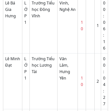
Lê Bá
L
Trường Tiểu
Vinh,
0
Gia
Ớ
học Đông
Nghệ An
0
Hưng
P
Vĩnh
:
1
1
0
1
0
6
:
1
6
Lê Minh
L
Trường Tiểu
Văn
0
Đạt
Ớ
học Lương
Lâm,
0
P
Tài
Hưng
:
1
Yên
1
0
2
0
4
:
2
7