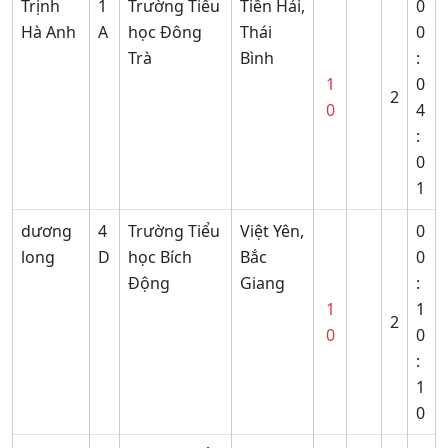
Trịnh
1
Trường Tiểu
Tiền Hải,
0
Hà Anh
A
học Đông
Thái
0
Trà
Bình
:
1
0
2
0
4
:
0
1
dương
4
Trường Tiểu
Việt Yên,
0
long
D
học Bích
Bắc
0
Động
Giang
:
1
1
2
0
0
:
1
0