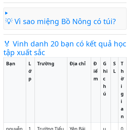
💡 Vì sao miệng Bồ Nông có túi?
🏅 Vinh danh 20 bạn có kết quả học
tập xuất sắc
Bạn
L
Trường
Địa chỉ
Đ
G
S
T
ớ
iể
hi
L
h
p
m
c
ờ
h
i
ú
g
i
a
n
nguyễn
1
Trường Tiểu
Yên Bái,
u
0