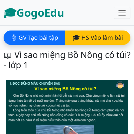
🎓GogoEdu
🤖 GV Tạo bài tập
🎓 HS Vào làm bài
📖 Vì sao miệng Bồ Nông có túi?
- lớp 1