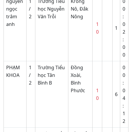
nguyễn
1
Trường Tiểu
Krông
0
ngọc
/
học Nguyễn
Nô, Đắk
0
trâm
2
Văn Trỗi
Nông
:
anh
1
0
1
0
2
:
0
0
PHẠM
1
Trường Tiểu
Đồng
0
KHOA
/
học Tân
Xoài,
0
2
Bình B
Bình
:
Phước
1
0
6
0
4
:
1
2