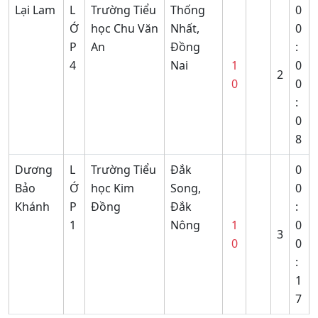
Lại Lam
L
Trường Tiểu
Thống
0
Ớ
học Chu Văn
Nhất,
0
P
An
Đồng
:
4
Nai
1
0
2
0
0
:
0
8
Dương
L
Trường Tiểu
Đắk
0
Bảo
Ớ
học Kim
Song,
0
Khánh
P
Đồng
Đắk
:
1
Nông
1
0
3
0
0
:
1
7