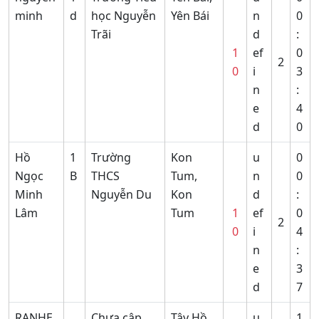
minh
d
học Nguyễn
Yên Bái
n
0
Trãi
d
:
1
ef
0
2
0
i
3
n
:
e
4
d
0
Hồ
1
Trường
Kon
u
0
Ngọc
B
THCS
Tum,
n
0
Minh
Nguyễn Du
Kon
d
:
Lâm
Tum
1
ef
0
2
0
i
4
n
:
e
3
d
7
RANHE
Chưa cập
Tây Hồ,
u
1