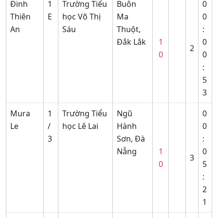
Đinh
1
Trường Tiểu
Buôn
0
Thiên
E
học Võ Thị
Ma
0
An
Sáu
Thuột,
:
Đắk Lắk
1
0
2
0
0
:
5
3
Mura
1
Trường Tiểu
Ngũ
0
Le
/
học Lê Lai
Hành
0
3
Sơn, Đà
:
Nẵng
1
0
3
0
5
:
2
1