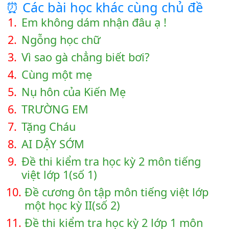
⏰ Các bài học khác cùng chủ đề
1.
Em không dám nhận đâu ạ !
2.
Ngỗng học chữ
3.
Vì sao gà chẳng biết bơi?
4.
Cùng một mẹ
5.
Nụ hôn của Kiến Mẹ
6.
TRƯỜNG EM
7.
Tặng Cháu
8.
AI DẬY SỚM
9.
Đề thi kiểm tra học kỳ 2 môn tiếng
việt lớp 1(số 1)
10.
Đề cương ôn tập môn tiếng việt lớp
một học kỳ II(số 2)
11.
Đề thi kiểm tra học kỳ 2 lớp 1 môn