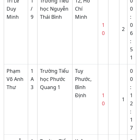
Trí Lê
1
Trường Tiểu
12, Hồ
0
Duy
/
học Nguyễn
Chí
0
Minh
9
Thái Bình
Minh
:
1
0
2
0
6
:
5
1
Phạm
1
Trường Tiểu
Tuy
0
Võ Anh
A
học Phước
Phước,
0
Thư
3
Quang 1
Bình
:
Định
1
1
1
0
2
:
1
7